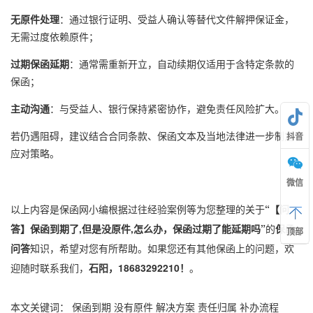
无原件处理
：通过银行证明、受益人确认等替代文件解押保证金，
无需过度依赖原件；
过期保函延期
：通常需重新开立，自动续期仅适用于含特定条款的
保函；
主动沟通
：与受益人、银行保持紧密协作，避免责任风险扩大。
若仍遇阻碍，建议结合合同条款、保函文本及当地法律进一步制定
抖音
应对策略。
微信
以上内容是保函网小编根据过往经验案例等为您整理的关于
“【问
答】保函到期了,但是没原件,怎么办，保函过期了能延期吗”
的
保函
顶部
问答
知识，希望对您有所帮助。如果您还有其他保函上的问题，欢
迎随时联系我们，
石阳，18683292210！
。
本文关键词：
保函到期
没有原件
解决方案
责任归属
补办流程