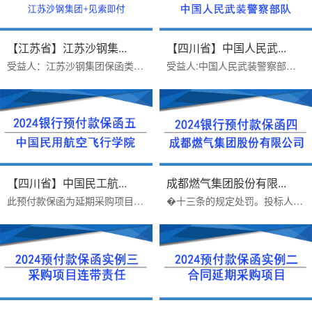
【江苏省】江苏沙钢集...
【四川省】中国人民武...
受益人：江苏沙钢集团保函类型：建行预付款保函保函金额：3024000/3564000办理周期：三个工作日出函时间：2025年10月11日项目难点...
受益人:中国人民武装警察部队保函类型：银行预付款保函保函金额：1305769.92办理周期：三个工作日出函银行：上饶银行出函时间：2...
【四川省】中国民工航...
成都燃气集团股份有限...
此预付款保函为延期采购项目，连带责任预付款保函。此预付款保函办理难点：保函为连带责任，需要反担保保函担保内容：一、本保函...
�十三条的规定处罚。投标人未中标的，对单位的罚款金额按照招标项目合同金额依照招标投标法规定的比例计算。投标人有下列行为之...