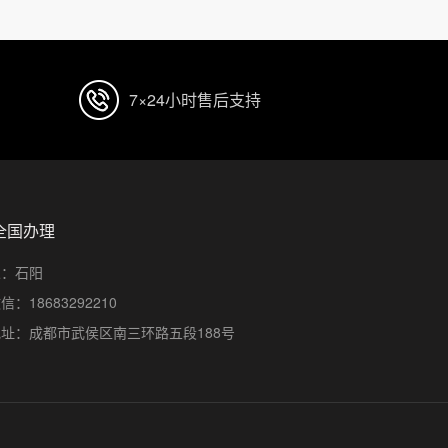
7×24小时售后支持
全国办理
人：石阳
：18683292210
址：成都市武侯区南三环路五段188号