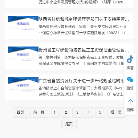
促进中小企业发展管理办法>的通知》（财库〔2020〕
46号）和《财政部关于进一步加大政府采购支持中小企
业力度的通知》（财库...
陕西省住房和城乡建设厅等部门关于支持民营建筑业企业强信心稳增...
陕西省住房和城乡建设厅等部门关于支持民营建筑业企
业强信心稳增长促转型的十条措施陕建发〔2023〕1125
号各设区市住房和城乡建设局，杨凌示范区住房和城乡
建设局，韩城市住房和城乡建...
贵州省工程建设领域农民工工资保证金管理暂行办法
第一章总则第一条为依法保护农民工工资权益，发挥工
资保证金在解决拖欠农民工工资问题中的重要作用,根据
抖音
《保障农民工工资支付条例》《工程建设领域农民工工
资保证金规定》（人社部发〔...
广东省自然资源厅关于进一步严格规范临时用地管理的通知
各地级以上市自然资源主管部门：为贯彻落实《中华人
微信
民共和国土地管理法》《土地复垦条例》《广东省土地
管理条例》等法律法规，以及《自然资源部办公厅关于
加强临时用地监管有关工作的...
顶部
首页
前一页
1
2
3
4
5
后一页
尾页