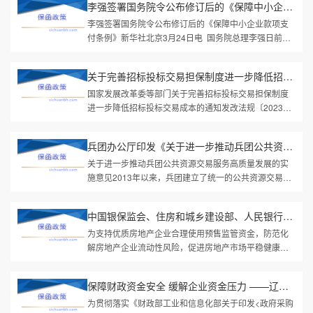
李强签署国务院令公布修订后的《保障中小企业款项支付条例》
李强签署国务院令公布修订后的《保障中小企业款项支
付条例》新华社北京3月24日电 国务院总理李强日前签
署国务院令，公布修订后的《保障中小企业款项支付条
例》（以下简称《条例》），...
关于完善招标投标交易担保制度进一步降低招标投标交易成本的通知
国家发展改革委等部门关于完善招标投标交易担保制度
进一步降低招标投标交易成本的通知发改法规〔2023〕
27号各省、自治区、直辖市、新疆生产建设兵团发展改
革委、工业和信息化主管部门...
兵团办公厅印发《关于进一步推动兵团公共资源交易服务高质量发展...
关于进一步推动兵团公共资源交易服务高质量发展的实
施意见2013年以来，兵团建立了统一的公共资源交易平
台，构建了覆盖全兵团的规则统一、公开透明、服务高
效的平台体系，公共资源配置...
中国银保监会、住房和城乡建设部、人民银行有关部门负责人就《关...
为支持优质房地产企业合理使用预售监管资金，防范化
解房地产企业流动性风险，促进房地产市场平稳健康发
展，中国银保监会办公厅、住房和城乡建设部办公厅、
人民银行办公厅联合印发了《...
保障财政资金安全 缓解企业资金压力 ——辽宁省财政厅推行政府采...
为贯彻落实《财政部工业和信息化部关于印发<政府采购