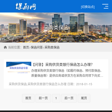
[切换站点]
采购类保函
当前位置：
首页
>
保函问答
>
采购类保函
【问答】采购供货类银行保函怎么办理？
办理采购供货类银行保函（如履约保函、预付款保函、
质量保函等）是供应商或供货方在采购合同项下向买方
提供的银行担保，确保其按合同约定履行供货义务。以
采购供货保函,采购供货类银行保函怎么办理 日期：2018-01-15
下是办理流程、所需材料及注...
首页
前一页
1
后一页
尾页