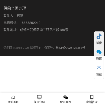
保函全国办理
联系人：石阳
电话微信：18683292210
联系地址：成都市武侯区南三环路五段188号
抖音
保函网 © 2015-2026 版权所有 备案号：
蜀ICP备2025128368号
微信
顶部
网址首页
保函介绍
保函案例
电话咨询