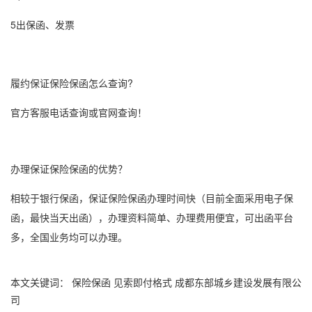
5出保函、发票
履约
保证保险
保函怎么查询?
官方客服电话查询或官网查询！
办理
保证保险
保函的优势？
相较于
银行保函
，
保证保险
保函办理时间快（目前全面采用
电子保
函
，最快当天出函），办理资料简单、办理费用便宜，可出函平台
多，全国业务均可以办理。
本文关键词：
保险保函
见索即付格式
成都东部城乡建设发展有限公
司