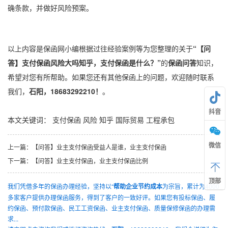
确条款，并做好风险预案。
以上内容是保函网小编根据过往经验案例等为您整理的关于
“【问
答】支付保函风险大吗知乎，支付保函是什么？”
的
保函问答
知识，
希望对您有所帮助。如果您还有其他保函上的问题，欢迎随时联系
我们，
石阳，18683292210！
。
抖音
本文关键词：
支付保函
风险
知乎
国际贸易
工程承包
微信
上一篇：
【问答】业主支付保函受益人是谁，业主支付保函
下一篇：
【问答】业主支付保函，业主支付保函比例
顶部
我们凭借多年的保函办理经验，坚持以“
帮助企业节约成本
为宗旨，累计为4000
多家客户提供办理保函服务，得到了客户的一致好评。如果您有投标保函、履
约保函、预付款保函、民工工资保函、业主支付保函、质量保修保函的办理需
求...