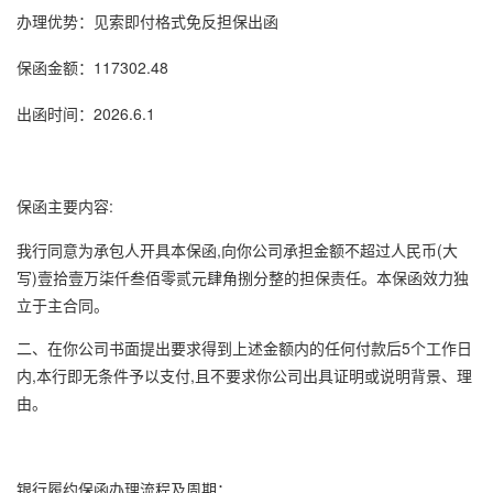
办理优势：见索即付格式免反担保出函
保函金额：117302.48
出函时间：2026.6.1
保函主要内容:
我行同意为承包人开具本保函,向你公司承担金额不超过人民币(大
写)壹拾壹万柒仟叁佰零贰元肆角捌分整的担保责任。本保函效力独
立于主合同。
二、在你公司书面提出要求得到上述金额内的任何付款后5个工作日
内,本行即无条件予以支付,且不要求你公司出具证明或说明背景、理
由。
银行
履约保函
办理流程及周期：