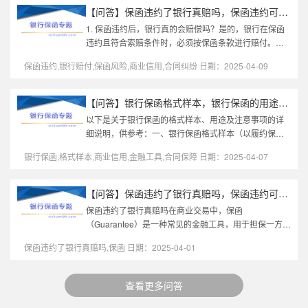
【问答】保函违约了银行真赔吗，保函违约可以从任何账户扣钱吗
1. 保函违约后，银行真的会赔偿吗？是的，银行在保函
违约且符合索赔条件时，必须按保函条款进行赔付。银
行赔付的条件：索赔材料齐全：受益人（业主或承包
保函违约,银行赔付,保函风险,商业信用,合同纠纷 日期：2025-04-09
人）需提交符合保函要求的书面...
【问答】银行保函格式样本，银行保函的用途及注意事项
以下是关于银行保函的格式样本、用途及注意事项的详
细说明，供参考：一、银行保函格式样本（以履约保函
为例）**银行保函** **保函编号：** XXXXXX **开立日
银行保函,格式样本,商业信用,金融工具,合同保障 日期：2025-04-07
期：** YYYY年MM月DD日 **受...
【问答】保函违约了银行真赔吗，保函违约可以从任何账户扣钱吗
保函违约了银行真赔吗在商业交易中，保函
（Guarantee）是一种常见的金融工具，用于担保一方履
行合同义务。当保函违约时，很多人会问：银行真的会
保函违约了银行真赔吗,保函 日期：2025-04-01
赔吗？本文将从多个角度详细解析这个问...
查看更多问答