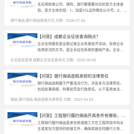
无论用担保公司、保险、银行都需要对应的官方主体查
验。官方主体包括：1、加蓝V认证的微信公众号。2、已
经ICP备案的网站。3、官方400客服电话。担保公司多
银行保函,银行保函查询方式 日期：2026-07-24
为网站，网站查询最好核验网...
【问答】成都企业征信查询网点？
企业信用报告是全面记录企业各类经济活动，反映企业
信用状况的文书，是企业征信系统的基础产品。企业信
用报告客观地记录企业的基本信息、信贷信息以及反映
企业征信查询,成都企业征信查询点 日期：2025-06-06
其信用状况的其他信息，全面...
【问答】银行保函造假承担的法律责任
银行保函造假属于严重违法行为，涉及多方法律责任，
包括民事赔偿、刑事处罚及行政责任。以下是具体法律
责任的详细说明：一、民事责任赔偿损失《民法典》第
保函,银行保函,保函造假法律责任 日期：2025-04-24
1165条（侵权责任）：行为人...
【问答】工程银行履约保函开具条件有哪些，无法开具的原因有哪些...
工程银行履约保函是承包商或施工方在工程项目中向业
主或发包方提供的担保文件，确保其按合同履行义务。