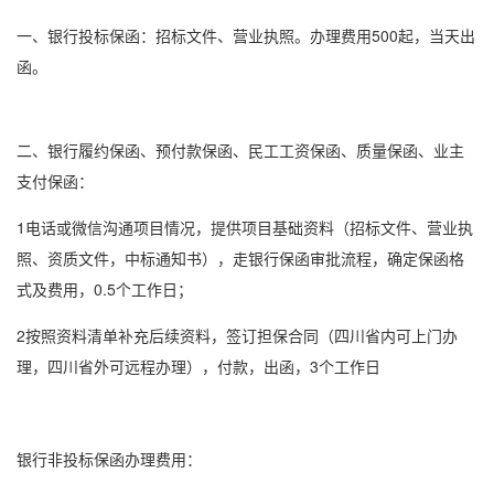
一、银行
投标保函
：招标文件、营业执照。办理费用500起，当天出
函。
二、银行
履约保函
、
预付款保函
、
民工工资保函
、
质量保函
、业主
支付保函：
1电话或微信沟通项目情况，提供项目基础资料（招标文件、营业执
照、资质文件，中标通知书），走银行保函审批流程，确定
保函格
式
及费用，0.5个工作日；
2按照资料清单补充后续资料，签订担保合同（四川省内可上门办
理，四川省外可远程办理），付款，出函，3个工作日
银行非
投标保函
办理费用：