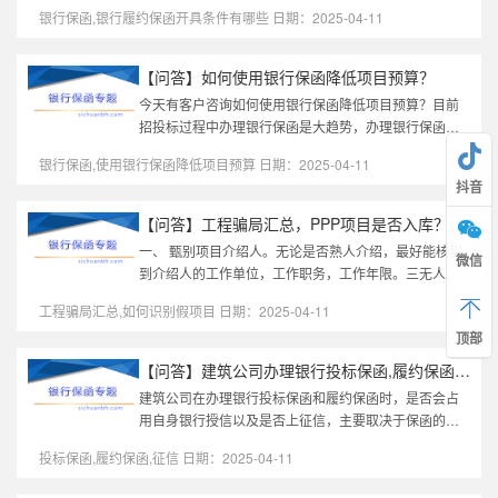
以下是常见的开具条件及无法开具的原因：一、工程银
银行保函,银行履约保函开具条件有哪些 日期：2025-04-11
行履约保函的开具条件企业资...
【问答】如何使用银行保函降低项目预算？
今天有客户咨询如何使用银行保函降低项目预算？目前
招投标过程中办理银行保函是大趋势，办理银行保函过
程中，如何降低项目成本，欢迎一起探讨。第一，银行
银行保函,使用银行保函降低项目预算 日期：2025-04-11
保函多为工程项目或者采购项...
抖音
【问答】工程骗局汇总，PPP项目是否入库？教您如何识别假项目!
一、 甄别项目介绍人。无论是否熟人介绍，最好能核实
微信
到介绍人的工作单位，工作职务，工作年限。三无人
员，不可靠。二、辨别真假项目。1、正规项目通过企业
工程骗局汇总,如何识别假项目 日期：2025-04-11
官网能查询到项目信息，央企...
顶部
【问答】建筑公司办理银行投标保函,履约保函是否占用自身银行授信...
建筑公司在办理银行投标保函和履约保函时，是否会占
用自身银行授信以及是否上征信，主要取决于保函的开
立方式和银行的具体政策。以下是详细分析：1. 是否占
投标保函,履约保函,征信 日期：2025-04-11
用银行授信？占用授信的情况...