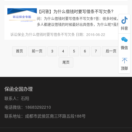
【问答】为什么借钱时要写借条不写欠条?
问：为什么借钱时要写借条不写欠条?答：很多时候，大
多人都建议借钱的时候最好出具借条，为什么呢?虽然借
抖音
条和欠条只差一个字，但是它们却是大大不同的。欠条
诉讼保全,为什么借钱时要写借条不写欠条 日期：2016-06-22
与借条的时效性关系着追讨...
微信
首页
前一页
3
4
5
6
7
后一页
尾页
顶部
保函全国办理
联系人：石阳
电话微信：18683292210
联系地址：成都市武侯区南三环路五段188号