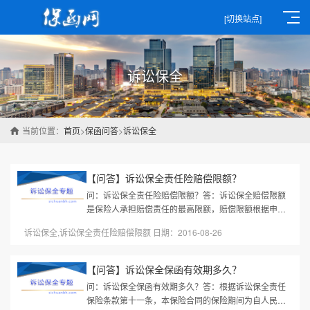
[切换站点]
诉讼保全
当前位置：
首页
>
保函问答
>
诉讼保全
【问答】诉讼保全责任险赔偿限额？
问：诉讼保全责任险赔偿限额？答：诉讼保全赔偿限额
是保险人承担赔偿责任的最高限额，赔偿限额根据申请
诉讼财产保全金额和诉讼案件金额综合判断，由保险人
诉讼保全,诉讼保全责任险赔偿限额 日期：2016-08-26
与投保人协商决定。
【问答】诉讼保全保函有效期多久？
问：诉讼保全保函有效期多久？答：根据诉讼保全责任
保险条款第十一条，本保险合同的保险期间为自人民法