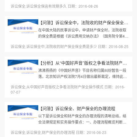
院作出诉讼财产保全裁定之日起至诉讼财产保全损害之
诉讼保全,诉讼保全保函有效期多久 日期：2016-08-26
诉案件判决生效之日止终止。...
【问答】诉讼保全中，法院收的财产保全保全费是多少?
在中国大陆的民事诉讼中，申请财产保全时，法院收取
的保全费是根据《诉讼费用交纳办法》（国务院令第481
号）的规定计算的，具体费用标准如下：一、财产保全
诉讼保全,诉讼保全中,法院收的财产保全保全费是多少 日期：2016-08-25
费的计算规则基础标准：保全...
【分析】从“中国好声音”版权之争看法院财产保全操作模式
沸沸扬扬的《中国好声音》节目名称归属纠纷暂告一段
落，北京知识产权法院7月4日做出最新裁定，维持此前
对于中国好声音汉字节目名称的行为保全裁定，禁止上
诉讼保全,从中国好声音版权之争看法院财产保全操作模式 日期：2016-
海灿星文化传播有限公司制作...
07-07
【问答】诉讼保全、财产保全的办理流程
以下是诉讼保全和财产保全的办理流程的清晰总结，结
合法律规定和实务操作要点：一、办理流程概览判断保
全类型诉前保全：紧急情况（如被告正在转移财产），
诉讼保全,诉讼保全,财产保全的办理流程 日期：2016-06-23
需在起诉前申请。诉中保全：...